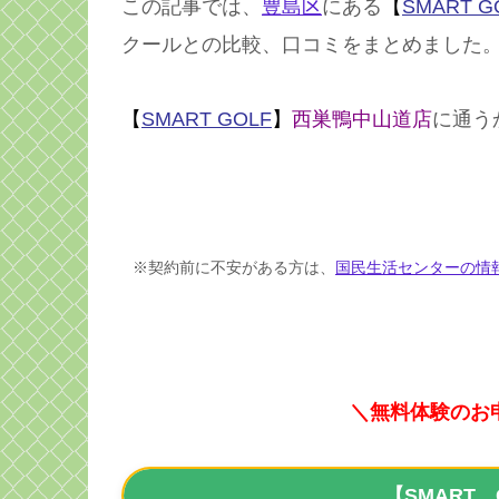
この記事では、
豊島区
にある
【
SMART G
クールとの比較、口コミをまとめました
【
SMART GOLF
】
西巣鴨中山道店
に通う
※契約前に不安がある方は、
国民生活センターの情
＼無料体験のお
【SMART