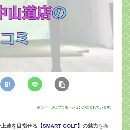
※当ページはプロモーションが含まれています。
で上達を目指せる
【
SMART GOLF
】
の魅力
を徹