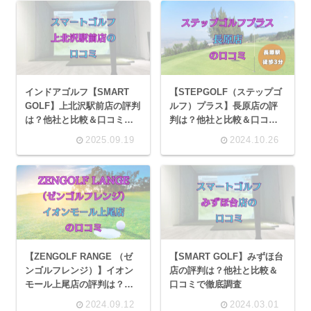
インドアゴルフ【SMART
【STEPGOLF（ステップゴ
GOLF】上北沢駅前店の評判
ルフ）プラス】長原店の評
は？他社と比較＆口コミで
判は？他社と比較＆口コミ
徹底調査
で徹底調査
2025.09.19
2024.10.26
【ZENGOLF RANGE （ゼ
【SMART GOLF】みずほ台
ンゴルフレンジ）】イオン
店の評判は？他社と比較＆
モール上尾店の評判は？他
口コミで徹底調査
社と比較＆口コミで徹底調
2024.09.12
2024.03.01