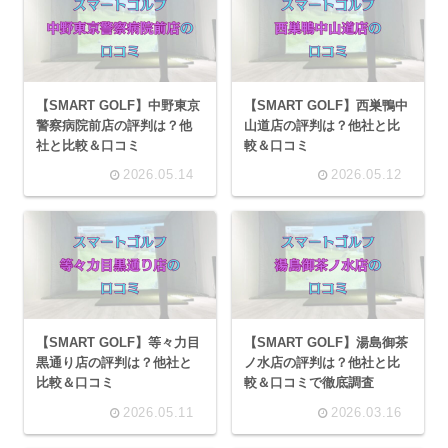
【SMART GOLF】中野東京
【SMART GOLF】西巣鴨中
警察病院前店の評判は？他
山道店の評判は？他社と比
社と比較＆口コミ
較＆口コミ
2026.05.14
2026.05.12
【SMART GOLF】等々力目
【SMART GOLF】湯島御茶
黒通り店の評判は？他社と
ノ水店の評判は？他社と比
比較＆口コミ
較＆口コミで徹底調査
2026.05.11
2026.03.16