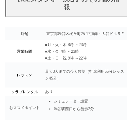
報
店舗
東京都渋谷区桜丘町25-17加藤・大谷ビル５Ｆ
■月・火・木 8時 ～23時
営業時間
■水・金 7時 ～23時
■土・日・祝 8時 ～22時
最大3人までの少人数制（打席利用55分レッス
レッスン
ン45分）
クラブレンタル
あり
シミュレーター設置
おススメポイント
渋谷駅西口から徒歩2分