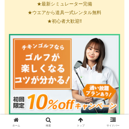
★最新シミュレーター完備
★ウエアから道具一式レンタル無料
★初心者大歓迎‼
ホーム
検索
トップ
サイドバー