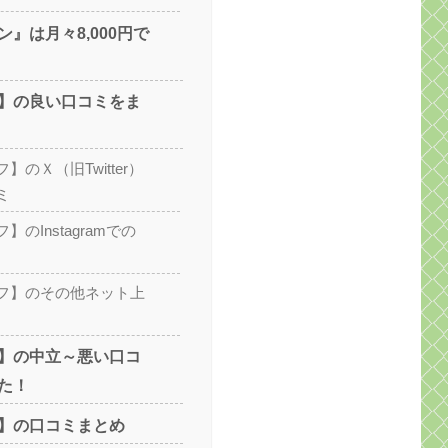
』は月々8,000円で
】の良い口コミをま
】のＸ（旧Twitter）
ミ
のInstagramでの
フ】のその他ネット上
】の中立～悪い口コ
た！
】の口コミまとめ