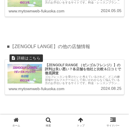
方のお手伝いをするサイトです。料金・レッスンプランの
他に実際に通っている方の口コミ・評判を集めました。他
のゴルフスクールとの比較もできます。
2024.05.05
www.mytownweb-fukuoka.com
■
【
ZENGOLF LANGE
】
の他の店舗情報
【ZENGOLF RANGE （ゼンゴルフレンジ）】の
評判は良い悪い？各店舗を他社と比較＆口コミで
徹底調査
ゴルフレッスンを受けたいと考えているけれど、どこの練
習場やゴルフスクールにして良いかわからなく悩んでいる
方のお手伝いをするサイトです。料金・レッスンプランの
他に実際に通っている方の口コミ・評判を集めました。他
2024.08.25
www.mytownweb-fukuoka.com
のゴルフスクールとの比較もできます。
※当コンテンツは、「
記事制作ポリシー
」に基づき作成しています。万が一事実と
ホーム
検索
トップ
サイドバー