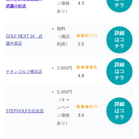
4.3
ン価格
チラ
武蔵小杉店
あり）
無料
詳細
GOLF NEXT 24 武
（施設
はコ
蔵中原店
2.5
利用）
チラ
詳細
3,000円
はコ
チキンゴルフ横浜店
4.8
チラ
3,300円
（キャ
詳細
ンペー
はコ
STEPGOLF元住吉店
3.6
ン価格
チラ
あり）