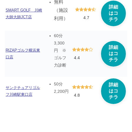
無料
詳細
（施設
SMART GOLF 川崎
はコ
大師大師JCT店
4.7
利用）
チラ
60分
3,300
詳細
RIZAPゴルフ横浜東
円 ※
はコ
口店
4.4
ゴルフ
チラ
力診断
50分
詳細
サンクチュアリゴル
はコ
2,200円
フ川崎駅東口店
4.8
チラ