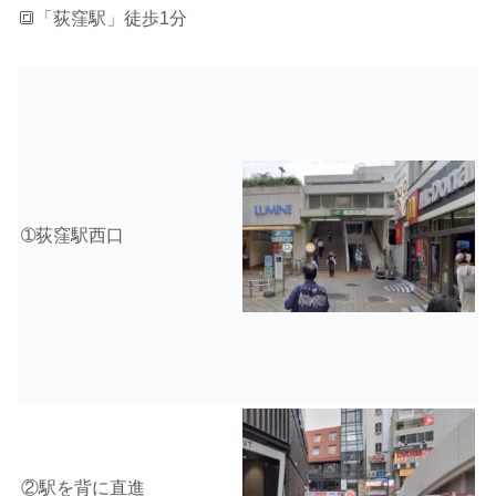
🔳「荻窪駅」徒歩1分
➀荻窪駅西口
②駅を背に直進