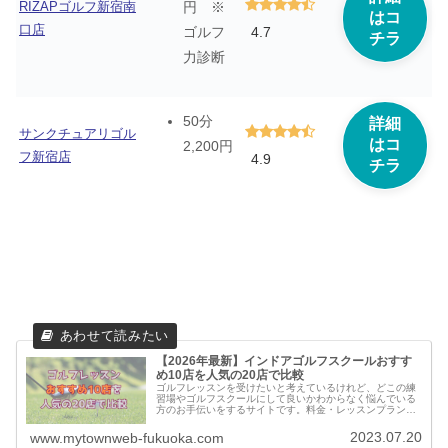
RIZAPゴルフ新宿南
円 ※
はコ
口店
4.7
ゴルフ
チラ
力診断
50分
詳細
サンクチュアリゴル
はコ
2,200円
フ新宿店
4.9
チラ
【2026年最新】インドアゴルフスクールおすす
め10店を人気の20店で比較
ゴルフレッスンを受けたいと考えているけれど、どこの練
習場やゴルフスクールにして良いかわからなく悩んでいる
方のお手伝いをするサイトです。料金・レッスンプランの
他に実際に通っている方の口コミ・評判を集めました。他
のゴルフスクールとの比較もできます。
2023.07.20
www.mytownweb-fukuoka.com