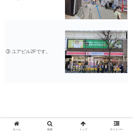
③ ユアビル2Fです。
ホーム
検索
トップ
サイドバー
＼無料体験レッスンのお申込みはコチラから👇／