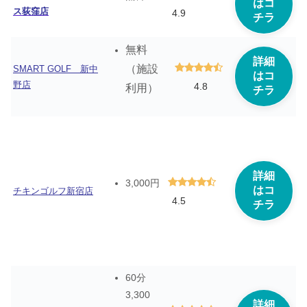
はコ
ス荻窪店
4.9
チラ
無料
詳細
（施設
SMART GOLF 新中
はコ
野店
4.8
利用）
チラ
詳細
3,000円
はコ
チキンゴルフ新宿店
4.5
チラ
60分
3,300
詳細