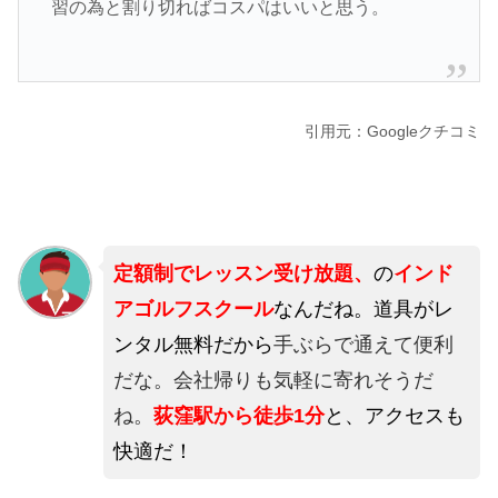
習の為と割り切ればコスパはいいと思う。
引用元：Googleクチコミ
定額制でレッスン受け放題、
の
インド
アゴルフスクール
なんだね。道具がレ
ンタル無料だから
手ぶらで通えて便利
だな。会社帰りも気軽に寄れそうだ
ね。
荻窪
駅から徒歩1分
と、アクセスも
快適だ！