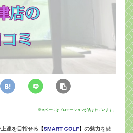
※当ページはプロモーションが含まれています。
で上達を目指せる
【
SMART GOLF
】
の魅力
を徹