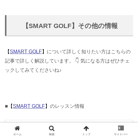
【SMART GOLF】その他の情報
【
SMART GOLF
】
について詳しく知りたい方はこちらの
記事で詳しく解説しています。 👇 気になる方はぜひチェ
ックしてみてくださいね♪
■
【
SMART GOLF
】
のレッスン情報
インドアゴルフ【SMART GOLF】の悪い口コミ
～良い評判まで解説！
ゴルフレッスンを受けたいと考えているけれど、どこの練
ホーム
検索
トップ
サイドバー
習場やゴルフスクールにして良いかわからなく悩んでいる