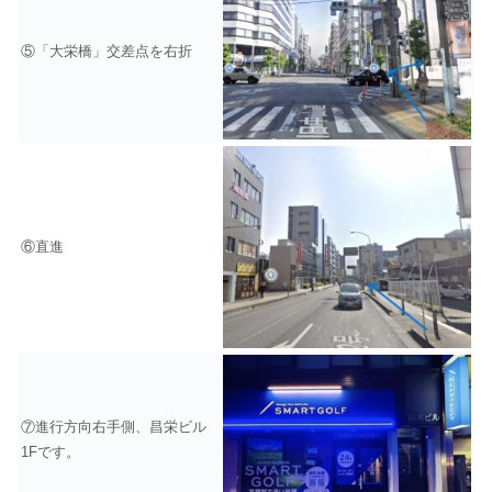
⑤「大栄橋」交差点を右折
⑥直進
⑦進行方向右手側、昌栄ビル
1Fです。