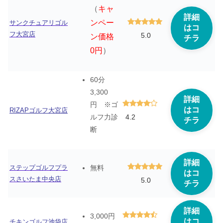
（
キャ
詳細
ンペー
サンクチュアリゴル
はコ
フ大宮店
5.0
ン価格
チラ
0円
）
60分
3,300
詳細
円 ※ゴ
はコ
RIZAPゴルフ大宮店
4.2
ルフ力診
チラ
断
詳細
ステップゴルフプラ
無料
はコ
スさいたま中央店
5.0
チラ
詳細
3,000円
はコ
チキンゴルフ池袋店