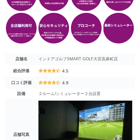
店舗名
インドアゴルフSMART GOLF大宮高鼻町店
総合評価
4.5
口コミ評価
4.9
設備
２ルーム/シミュレーター２台設置
店舗写真