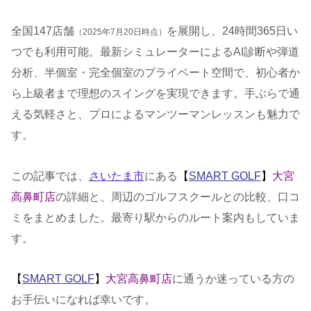
全国147店舗
を展開し、24時間365日い
（2025年7月20日時点）
つでも利用可能。最新シミュレーターによるAI診断や弾道
分析、半個室・完全個室のプライベート空間で、初心者か
ら上級者まで理想のスイングを実現できます。手ぶらで通
える気軽さと、プロによるマンツーマンレッスンも魅力で
す。
この記事では、
さいたま市
にある
【
SMART GOLF
】
大宮
高鼻町店
の詳細と、周辺のゴルフスクールとの比較、口コ
ミをまとめました。最寄り駅からのルート案内もしていま
す。
【
SMART GOLF
】
大宮高鼻町店
に通うか迷っている方の
お手伝いになれば幸いです。