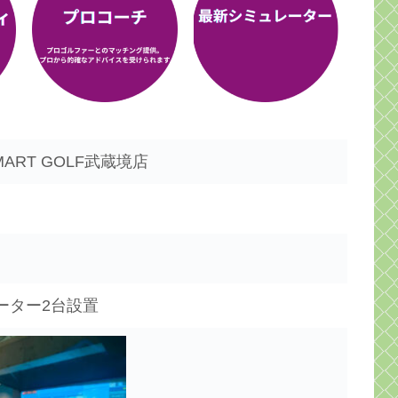
ART GOLF武蔵境店
ーター2台設置