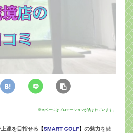
※当ページはプロモーションが含まれています。
で上達を目指せる
【
SMART GOLF
】
の魅力
を徹