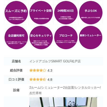
店舗名
インドアゴルフSMART GOLF松戸店
総合評価
4.3
口コミ評価
4.8
2ルーム/シミュレーター2台設置/レンタルロッカー/
設備
左打席有