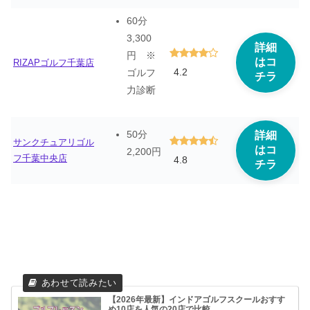
60分
3,300
詳細
円 ※
はコ
RIZAPゴルフ千葉店
4.2
ゴルフ
チラ
力診断
50分
詳細
サンクチュアリゴル
はコ
2,200円
フ千葉中央店
4.8
チラ
【2026年最新】インドアゴルフスクールおすす
め10店を人気の20店で比較