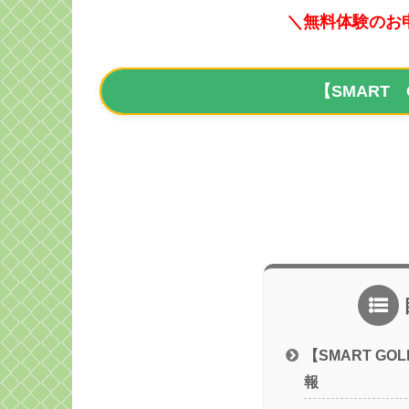
＼無料体験のお
【SMART
【SMART G
報