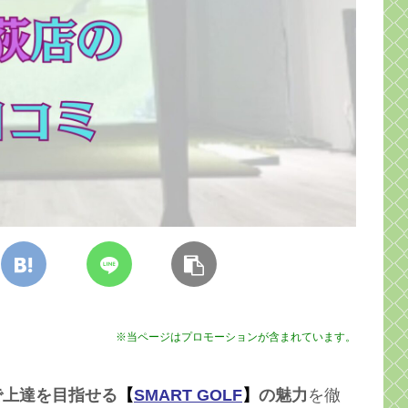
※当ページはプロモーションが含まれています。
で上達を目指せる
【
SMART GOLF
】
の魅力
を徹