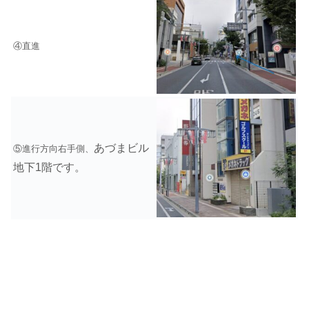
④直進
あづまビル
⑤進行方向右手側、
地下1階です。