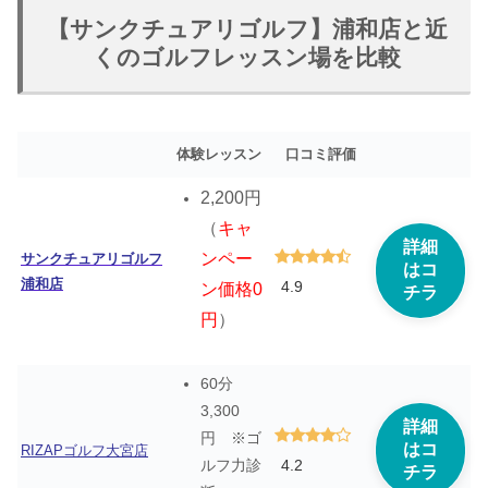
【サンクチュアリゴルフ】浦和店と近
くのゴルフレッスン場を比較
体験レッスン
口コミ評価
2,200円
（
キャ
詳細
ンペー
サンクチュアリゴルフ
はコ
浦和店
4.9
ン価格0
チラ
円
）
60分
3,300
詳細
円 ※ゴ
はコ
RIZAPゴルフ大宮店
4.2
ルフ力診
チラ