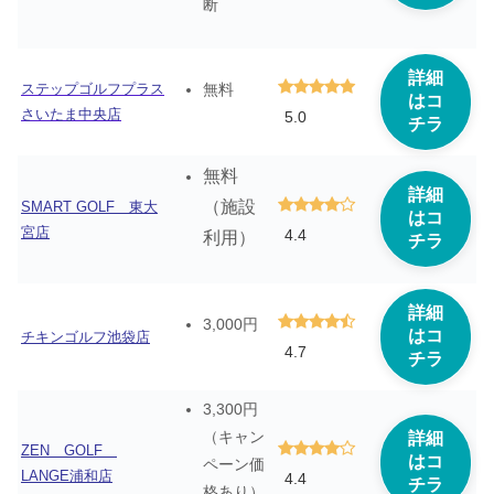
断
詳細
ステップゴルフプラス
無料
はコ
さいたま中央店
5.0
チラ
無料
詳細
（施設
SMART GOLF 東大
はコ
宮店
4.4
利用）
チラ
詳細
3,000円
はコ
チキンゴルフ池袋店
4.7
チラ
3,300円
（キャン
詳細
ZEN GOLF
はコ
ペーン価
LANGE浦和店
4.4
チラ
格あり）