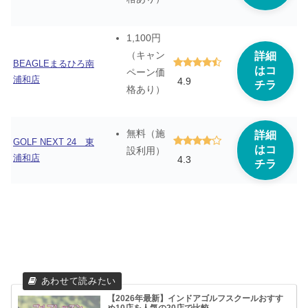
1,100円
（キャン
詳細
BEAGLEまるひろ南
はコ
ペーン価
浦和店
4.9
チラ
格あり）
無料（施
詳細
GOLF NEXT 24 東
はコ
設利用）
浦和店
4.3
チラ
【2026年最新】インドアゴルフスクールおすす
め10店を人気の20店で比較