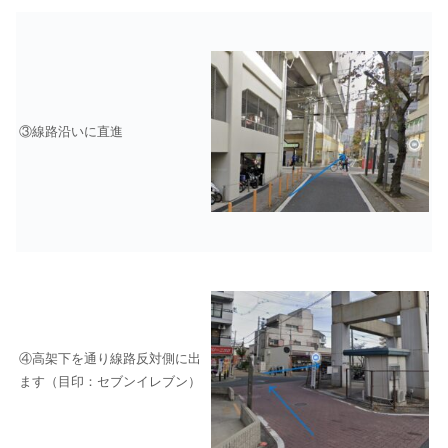
③線路沿いに直進
④高架下を通り線路反対側に出
ます（目印：セブンイレブン）