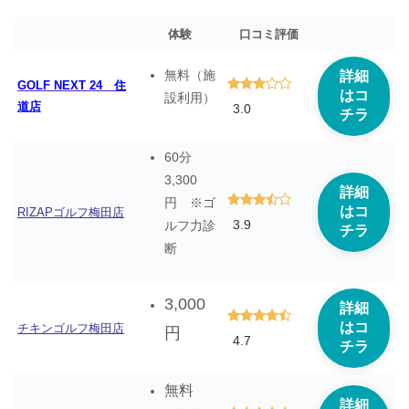
体験
口コミ評価
無料（施
詳細
GOLF NEXT 24 住
はコ
設利用）
道店
3.0
チラ
60分
3,300
詳細
円 ※ゴ
はコ
RIZAPゴルフ梅田店
3.9
ルフ力診
チラ
断
3,000
詳細
はコ
チキンゴルフ梅田店
円
4.7
チラ
無料
詳細