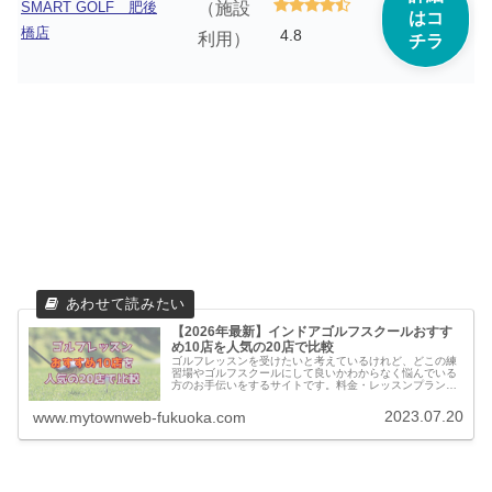
（施設
SMART GOLF 肥後
はコ
橋店
4.8
利用）
チラ
【2026年最新】インドアゴルフスクールおすす
め10店を人気の20店で比較
ゴルフレッスンを受けたいと考えているけれど、どこの練
習場やゴルフスクールにして良いかわからなく悩んでいる
方のお手伝いをするサイトです。料金・レッスンプランの
他に実際に通っている方の口コミ・評判を集めました。他
のゴルフスクールとの比較もできます。
2023.07.20
www.mytownweb-fukuoka.com