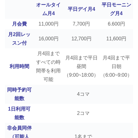
オールタイ
平日モーニン
平日デイ月4
ム月4
グ月4
月会費
11,000円
7,700円
6.600円
月2回レッ
16,000円
12,700円
11,600円
スン付
月4回まで
月4回まで平日
月4回まで平
すべての時
利用時間
昼間
日朝
間帯を利用
（9:00~18:00）
（6:00~9:00）
可能
同時予約可
4コマ
能数
1日利用可
2コマ
能数
非会員同伴
（可能人
1名まで